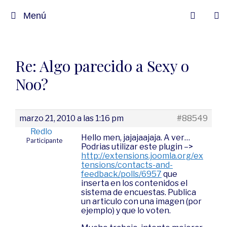
Menú
Re: Algo parecido a Sexy o
Noo?
marzo 21, 2010 a las 1:16 pm
#88549
Redlo
Hello men, jajajaajaja. A ver…
Participante
Podrias utilizar este plugin –>
http://extensions.joomla.org/ex
tensions/contacts-and-
feedback/polls/6957
que
inserta en los contenidos el
sistema de encuestas. Publica
un articulo con una imagen (por
ejemplo) y que lo voten.