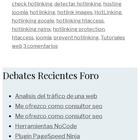
check hotlinking
,
detectar hotlinking
,
hosting
joomla
,
hot linking
,
hotlink images
,
HotLinking
,
hotlinking google
,
hotlinking htaccess
,
hotlinking nginx
,
hotlinking protection
,
htaccess
,
joomla
,
prevent hotlinking
,
Tutoriales
web
3 comentarios
Debates Recientes Foro
Analisis del tráfico de una web
Me ofrezco como consultor seo
Me ofrezco como consultor seo
Herramientas NoCode
Plugin PageSpeed Ninja