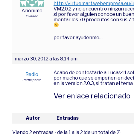
http://virtuemart.webempresa.eu/
VM2.0.2 y no encuentro ningun accc
Anónimo
si por favor alguien conoce un buen
Invitado
montar los 70 prodcutos con sus 7 t
por favor ayudenme…
marzo 30, 2012 a las 8:14 am
Acabo de contestarle a Lucas41 sobr
Redlo
por mucho que se empeñen en decir 
Participante
en la version 2.0.3, si tratan el tem
Ver enlace relacionado
Autor
Entradas
Viendo 2 entradas - de la 1 a la 2 (de un total de 2)