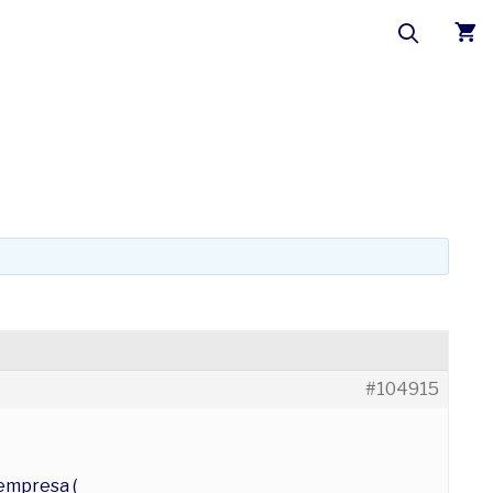
#104915
empresa (