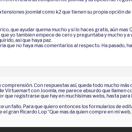
xtensiones joomla! como k2 que tienen su propia opción de re
erico, que ayudar quema mucho y si lo haces gratis, aún mas 
r que yo tambien empece de cero y preguntaba y mucho y a 
irido, asi que haya paz.
eria que no haya mas comentarios al respecto. Ha pasado, ha
y comprensión. Con respuestas así, queda todo mucho más c
de Virtuemart con Joomla, me parece absurdo que llamen co
ener que registrarse que hay en muchísimas webs, hasta par
e un fallo. Para que quiero entonces los formularios de edit
ce el gran Ricardo Lop “Que mas da quien compre en mi we