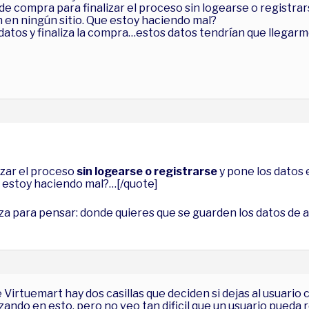
de compra para finalizar el proceso sin logearse o registra
 en ningún sitio. Que estoy haciendo mal?
datos y finaliza la compra…estos datos tendrían que llegarm
izar el proceso
sin logearse o registrarse
y pone los datos 
e estoy haciendo mal?…[/quote]
za para pensar: donde quieres que se guarden los datos de a
 Virtuemart hay dos casillas que deciden si dejas al usuario 
do en esto, pero no veo tan dificil que un usuario pueda r