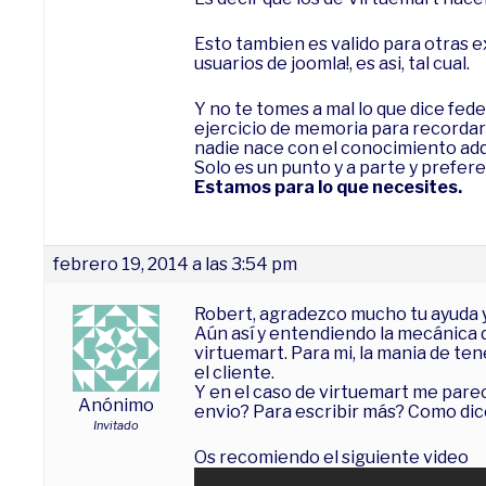
Esto tambien es valido para otras e
usuarios de joomla!, es asi, tal cual.
Y no te tomes a mal lo que dice fed
ejercicio de memoria para recorda
nadie nace con el conocimiento adqu
Solo es un punto y a parte y prefer
Estamos para lo que necesites.
febrero 19, 2014 a las 3:54 pm
Robert, agradezco mucho tu ayuda 
Aún así y entendiendo la mecánica 
virtuemart. Para mi, la mania de t
el cliente.
Y en el caso de virtuemart me parec
Anónimo
envio? Para escribir más? Como di
Invitado
Os recomiendo el siguiente video