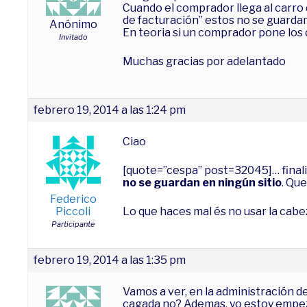
Cuando el comprador llega al carro 
de facturación” estos no se guardan
Anónimo
En teoria si un comprador pone los 
Invitado
Muchas gracias por adelantado
febrero 19, 2014 a las 1:24 pm
Ciao
[quote=”cespa” post=32045]… final
no se guardan en ningún sitio
. Qu
Federico
Piccoli
Lo que haces mal és no usar la cabe
Participante
febrero 19, 2014 a las 1:35 pm
Vamos a ver, en la administración de
cagada no? Ademas, yo estoy empezan