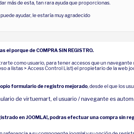
dar más de esta, tan rara ayuda que proporcionas.
n puede ayudar, le estaría muy agradecido
das el porque de COMPRA SIN REGISTRO.
istrarte como usuario, para tener accesos que un navegant
o a listas > Access Control List) el propietario de la web jo
ropio formulario de registro mejorado
, desde el que los us
mulario de virtuemart, el usuario / navegante es auto
egistrado en JOOMLA!, podras efectuar una compra sin re
en referencia a su componente joomla! y su opción de regi