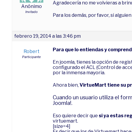
Agradecería no me volvieras a brin
Anónimo
Invitado
Para los demás, por favor, si alguie
febrero 19, 2014 a las 3:46 pm
Para que lo entiendas y compren
Robert
Participante
En joomla, tienes la opción de reg
configurado el ACL (Control de acces
por la inmensa mayoria.
Ahora bien,
VirtueMart tiene su p
Cuando un usuario utiliza el for
Joomla!.
Eso quiere decir que
si ya estas r
virtuemart.
[size=4]
Es decir que los de Virtuemart hac