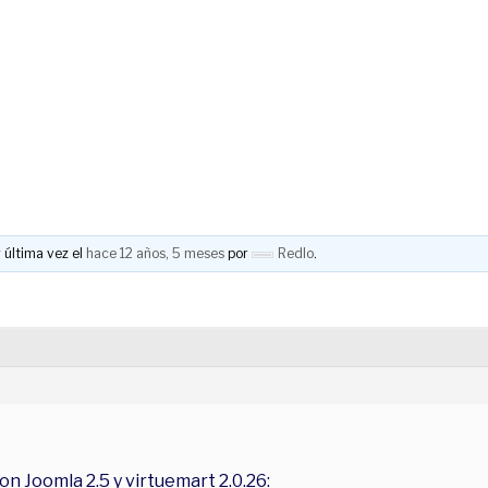
 última vez el
hace 12 años, 5 meses
por
Redlo
.
on Joomla 2.5 y virtuemart 2.0.26: