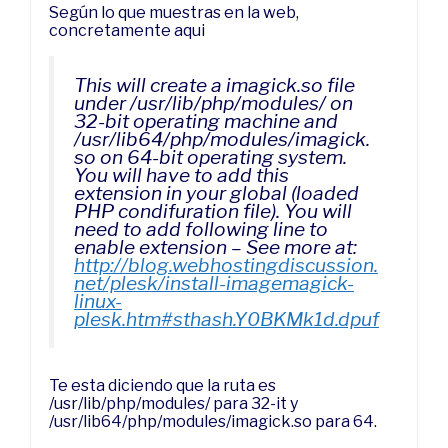
Según lo que muestras en la web,
concretamente aqui
This will create a imagick.so file
under /usr/lib/php/modules/ on
32-bit operating machine and
/usr/lib64/php/modules/imagick.
so on 64-bit operating system.
You will have to add this
extension in your global (loaded
PHP condifuration file). You will
need to add following line to
enable extension – See more at:
http://blog.webhostingdiscussion.
net/plesk/install-imagemagick-
linux-
plesk.htm#sthash.Y0BKMk1d.dpuf
Te esta diciendo que la ruta es
/usr/lib/php/modules/ para 32-it y
/usr/lib64/php/modules/imagick.so para 64.