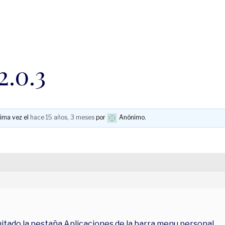
2.0.3
tima vez el
hace 15 años, 3 meses
por
Anónimo
.
uitado la pestaña Aplicaciones de la barra menu personal.