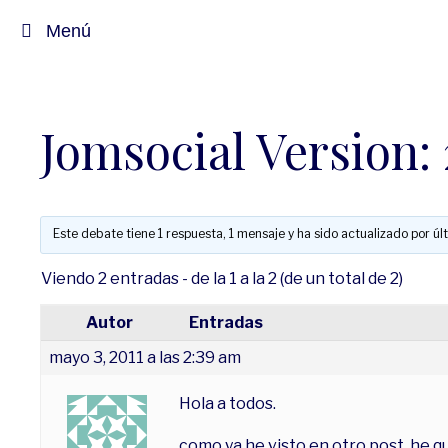
Saltar
Menú
al
contenido
Jomsocial Version: 
Este debate tiene 1 respuesta, 1 mensaje y ha sido actualizado por úl
Viendo 2 entradas - de la 1 a la 2 (de un total de 2)
Autor
Entradas
mayo 3, 2011 a las 2:39 am
Hola a todos.
como ya he visto en otro post, he q