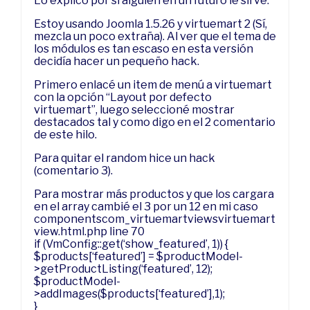
Lo explico por si alguien en un futuro le sirve.
Estoy usando Joomla 1.5.26 y virtuemart 2 (Sí,
mezcla un poco extraña). Al ver que el tema de
los módulos es tan escaso en esta versión
decidía hacer un pequeño hack.
Primero enlacé un item de menú a virtuemart
con la opción “Layout por defecto
virtuemart”, luego seleccioné mostrar
destacados tal y como digo en el 2 comentario
de este hilo.
Para quitar el random hice un hack
(comentario 3).
Para mostrar más productos y que los cargara
en el array cambié el 3 por un 12 en mi caso
componentscom_virtuemartviewsvirtuemart
view.html.php line 70
if (VmConfig::get(‘show_featured’, 1)) {
$products[‘featured’] = $productModel-
>getProductListing(‘featured’, 12);
$productModel-
>addImages($products[‘featured’],1);
}