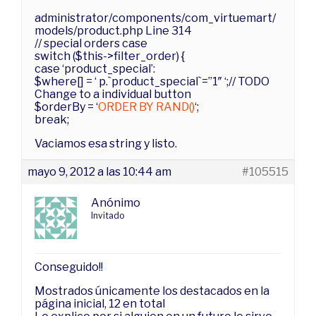
administrator/components/com_virtuemart/
models/product.php Line 314
// special orders case
switch ($this->filter_order) {
case ‘product_special’:
$where[] = ‘ p.`product_special`=”1″ ‘;// TODO
Change to a individual button
$orderBy = ‘
ORDER BY RAND()
‘;
break;
Vaciamos esa string y listo.
mayo 9, 2012 a las 10:44 am
#105515
Anónimo
Invitado
Conseguido!!
Mostrados únicamente los destacados en la
página inicial, 12 en total