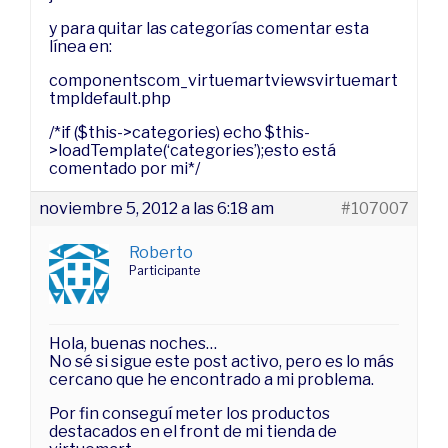
y para quitar las categorías comentar esta
línea en:
componentscom_virtuemartviewsvirtuemart
tmpldefault.php
/*if ($this->categories) echo $this-
>loadTemplate(‘categories’);esto está
comentado por mi*/
noviembre 5, 2012 a las 6:18 am
#107007
Roberto
Participante
Hola, buenas noches…
No sé si sigue este post activo, pero es lo más
cercano que he encontrado a mi problema.
Por fin conseguí meter los productos
destacados en el front de mi tienda de