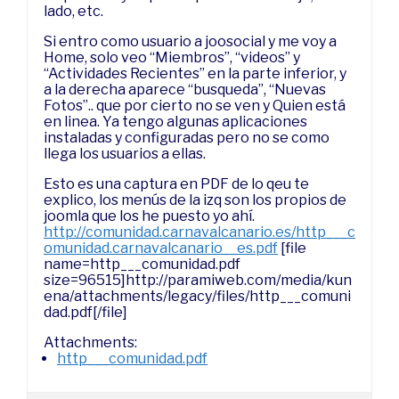
lado, etc.
Si entro como usuario a joosocial y me voy a
Home, solo veo “Miembros”, “videos” y
“Actividades Recientes” en la parte inferior, y
a la derecha aparece “busqueda”, “Nuevas
Fotos”.. que por cierto no se ven y Quien está
en linea. Ya tengo algunas aplicaciones
instaladas y configuradas pero no se como
llega los usuarios a ellas.
Esto es una captura en PDF de lo qeu te
explico, los menús de la izq son los propios de
joomla que los he puesto yo ahí.
http://comunidad.carnavalcanario.es/http___c
omunidad.carnavalcanario__es.pdf
[file
name=http___comunidad.pdf
size=96515]http://paramiweb.com/media/kun
ena/attachments/legacy/files/http___comuni
dad.pdf[/file]
Attachments:
http___comunidad.pdf