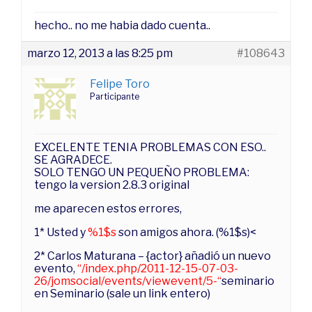
hecho.. no me habia dado cuenta..
marzo 12, 2013 a las 8:25 pm
#108643
Felipe Toro
Participante
EXCELENTE TENIA PROBLEMAS CON ESO..
SE AGRADECE.
SOLO TENGO UN PEQUEÑO PROBLEMA:
tengo la version 2.8.3 original
me aparecen estos errores,
1* Usted y
%1$s
son amigos ahora. (%1$s)<
2* Carlos Maturana – {actor} añadió un nuevo
evento,
“/index.php/2011-12-15-07-03-
26/jomsocial/events/viewevent/5-“
seminario
en Seminario (sale un link entero)