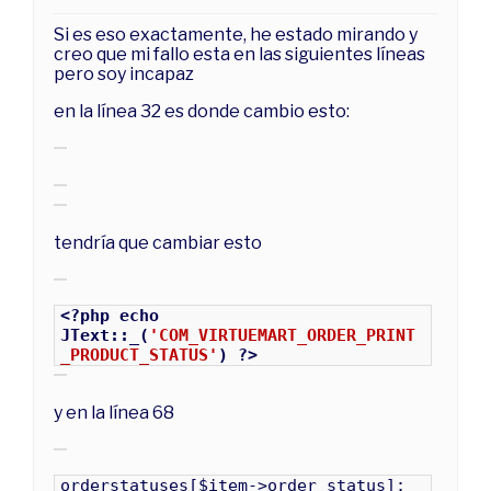
Si es eso exactamente, he estado mirando y
creo que mi fallo esta en las siguientes líneas
pero soy incapaz
en la línea 32 es donde cambio esto:
tendría que cambiar esto
<?php echo
JText::_(
'COM_VIRTUEMART_ORDER_PRINT
_PRODUCT_STATUS'
) ?>
y en la línea 68
orderstatuses[$item->order_status];