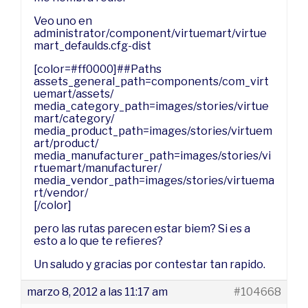
Veo uno en
administrator/component/virtuemart/virtue
mart_defaulds.cfg-dist
[color=#ff0000]##Paths
assets_general_path=components/com_virt
uemart/assets/
media_category_path=images/stories/virtue
mart/category/
media_product_path=images/stories/virtuem
art/product/
media_manufacturer_path=images/stories/vi
rtuemart/manufacturer/
media_vendor_path=images/stories/virtuema
rt/vendor/
[/color]
pero las rutas parecen estar biem? Si es a
esto a lo que te refieres?
Un saludo y gracias por contestar tan rapido.
marzo 8, 2012 a las 11:17 am
#104668