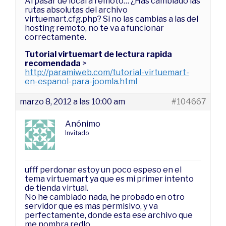
Al pasar de local a remoto… ¿Has cambiado las
rutas absolutas del archivo
virtuemart.cfg.php? Si no las cambias a las del
hosting remoto, no te va a funcionar
correctamente.
Tutorial virtuemart de lectura rapida
recomendada
>
http://paramiweb.com/tutorial-virtuemart-
en-espanol-para-joomla.html
marzo 8, 2012 a las 10:00 am
#104667
Anónimo
Invitado
ufff perdonar estoy un poco espeso en el
tema virtuemart ya que es mi primer intento
de tienda virtual.
No he cambiado nada, he probado en otro
servidor que es mas permisivo, y va
perfectamente, donde esta ese archivo que
me nombra redlo.