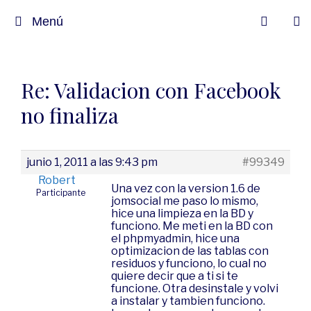
Menú
Re: Validacion con Facebook
no finaliza
junio 1, 2011 a las 9:43 pm
#99349
Robert
Una vez con la version 1.6 de
Participante
jomsocial me paso lo mismo,
hice una limpieza en la BD y
funciono. Me meti en la BD con
el phpmyadmin, hice una
optimizacion de las tablas con
residuos y funciono, lo cual no
quiere decir que a ti si te
funcione. Otra desinstale y volvi
a instalar y tambien funciono.