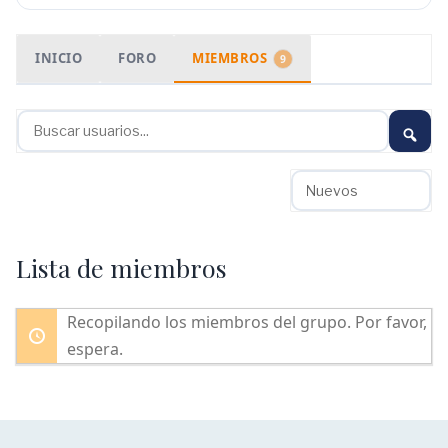
INICIO
FORO
MIEMBROS
9
Buscar
usuarios...
O
po
Lista de miembros
Recopilando los miembros del grupo. Por favor,
espera.