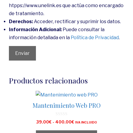
htpps://www.unelink.es que actúa como encargado
de tratamiento.
Derechos:
Acceder, rectificar y suprimir los datos.
Información Adicional:
Puede consultar la
información detallada en la
Política de Privacidad
.
Productos relacionados
Mantenimiento Web PRO
0
39.00
€
-
400.00
€
IVA INCLUIDO
d
e
5