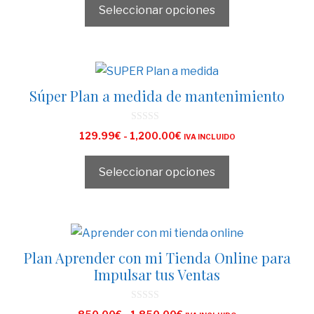
Seleccionar opciones
Súper Plan a medida de mantenimiento
0
129.99
€
-
1,200.00
€
IVA INCLUIDO
d
e
5
Seleccionar opciones
Plan Aprender con mi Tienda Online para
Impulsar tus Ventas
0