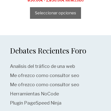
850.00
€
-
1,850.00
€
IVA INCLUIDO
d
e
5
Seleccionar opciones
Debates Recientes Foro
Analisis del tráfico de una web
Me ofrezco como consultor seo
Me ofrezco como consultor seo
Herramientas NoCode
Plugin PageSpeed Ninja