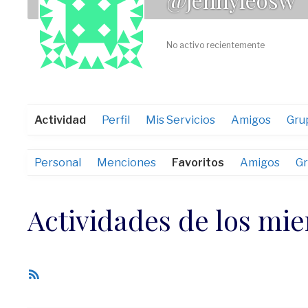
No activo recientemente
Actividad
Perfil
Mis Servicios
Amigos
Gru
Personal
Menciones
Favoritos
Amigos
G
Actividades de los mi
Feed
RSS