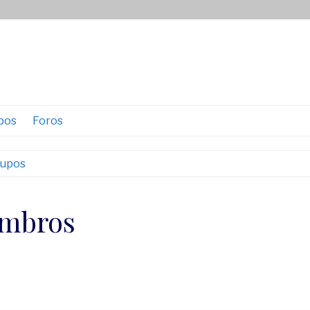
pos
Foros
rupos
embros