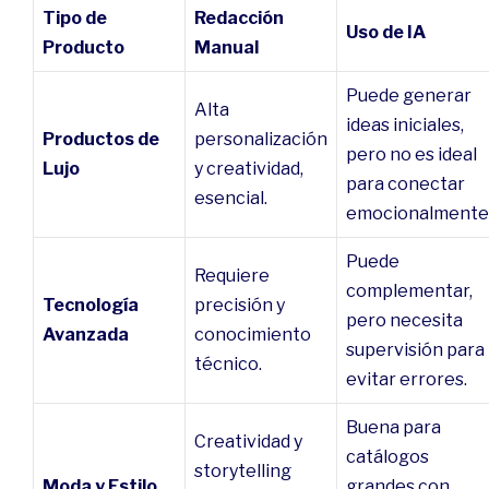
Tipo de
Redacción
Uso de IA
Producto
Manual
Puede generar
Alta
ideas iniciales,
Productos de
personalización
pero no es ideal
Lujo
y creatividad,
para conectar
esencial.
emocionalmente
Puede
Requiere
complementar,
Tecnología
precisión y
pero necesita
Avanzada
conocimiento
supervisión para
técnico.
evitar errores.
Buena para
Creatividad y
catálogos
storytelling
Moda y Estilo
grandes con