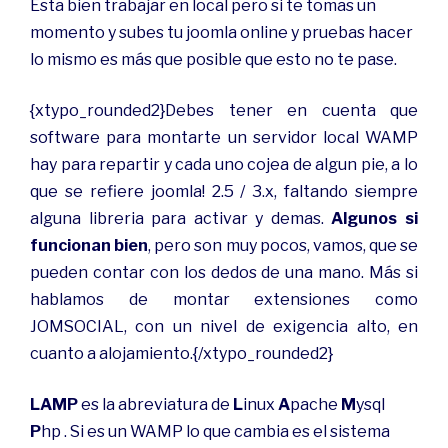
Esta bien trabajar en local pero si te tomas un
momento y subes tu joomla online y pruebas hacer
lo mismo es más que posible que esto no te pase.
{xtypo_rounded2}Debes tener en cuenta que
software para montarte un servidor local WAMP
hay para repartir y cada uno cojea de algun pie, a lo
que se refiere joomla! 2.5 / 3.x, faltando siempre
alguna libreria para activar y demas.
Algunos si
funcionan bien
, pero son muy pocos, vamos, que se
pueden contar con los dedos de una mano. Más si
hablamos de montar extensiones como
JOMSOCIAL, con un nivel de exigencia alto, en
cuanto a alojamiento.{/xtypo_rounded2}
LAMP
es la abreviatura de
L
inux
A
pache
M
ysql
P
hp . Si es un WAMP lo que cambia es el sistema