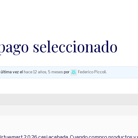
pago seleccionado
 última vez el
hace 12 años, 5 meses
por
Federico Piccoli
.
irtuemart 2.0.26 casi acabada. Cuando compro productos y vo