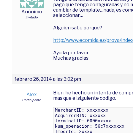
pago que tengo configuradas y no m
cambiar de template…nada, es como
Anónimo
seleccionar…
Invitado
Alguien sabe porque?
http://www.ecomida.es/prova/inde
Ayuda por favor.
Muchas gracias
febrero 26, 2014 a las 3:02 pm
Bien, he hecho un intento de compra
Alex
mas que el siguiente codigo.
Participante
MerchantID: xxxxxxxx
AcquirerBIN: xxxxxx
TerminalID: 0000xxxxx
Num_operacion: 56c7xxxxxxx
Importe: 2xxxx