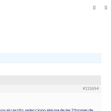
#111694
y al carrito, selecciono alguna de las 2 formas de