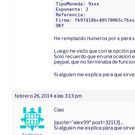
TipoMoneda: 9xxx
Exponente: 2
Referencia:
Firma: f697d18bc40570065c76xx
OKY
He remplazdo numeros por x para s
Luego he visto que con la opción pa
Solo recuerdo que en una ocasion e
paypal, que no terminaba de funcio
Si alguien me explica para que sirv
febrero 26, 2014 a las 3:13 pm
Ciao
[quote=”alex99″ post=32113]…
Si alguien me explica para que sirv