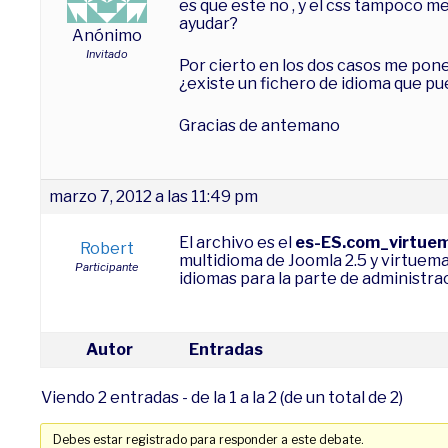
es que este no , y el css tampoco m
ayudar?
Anónimo
Invitado
Por cierto en los dos casos me pone
¿existe un fichero de idioma que pue
Gracias de antemano
marzo 7, 2012 a las 11:49 pm
El archivo es el
es-ES.com_virtuema
Robert
multidioma de Joomla 2.5 y virtuemar
Participante
idiomas para la parte de administrac
Autor
Entradas
Viendo 2 entradas - de la 1 a la 2 (de un total de 2)
Debes estar registrado para responder a este debate.