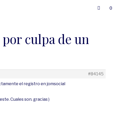
0
l por culpa de un
#84145
ectamente el registro en jomsocial
ste. Cuales son. gracias )