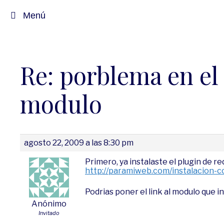
Saltar
Menú
al
contenido
Re: porblema en el 
modulo
agosto 22, 2009 a las 8:30 pm
Primero, ya instalaste el plugin de 
http://paramiweb.com/instalacion-co
Podrias poner el link al modulo que 
Anónimo
Invitado